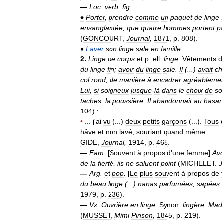
—
Loc
.
verb
.
fig
.
♦
Porter
,
prendre
comme
un
paquet
de
linge
ensanglantée
,
que
quatre
hommes
portent
p
(
GONCOURT
,
Journal
,
1871
,
p
.
808
).
♦
Laver
son
linge
sale
en
famille
.
2
.
Linge
de
corps
et
p
.
ell
.
linge
.
Vêtements
d
du
linge
fin
;
avoir
du
linge
sale
.
Il
(...)
avait
c
col
rond
,
de
manière
à
encadrer
agréableme
Lui
,
si
soigneux
jusque
-
là
dans
le
choix
de
s
taches
,
la
poussière
.
Il
abandonnait
au
hasar
104
)
:
•
...
j
'
ai
vu
(...)
deux
petits
garçons
(...).
Tous
hâve
et
non
lavé
,
souriant
quand
même
.
GIDE
,
Journal
,
1914
,
p
.
465
.
—
Fam
.
[
Souvent
à
propos
d
'
une
femme
]
Avo
de
la
fierté
,
ils
ne
saluent
point
(
MICHELET
,
J
—
Arg
.
et
pop
.
[
Le
plus
souvent
à
propos
de
du
beau
linge
(...)
nanas
parfumées
,
sapées
1979
,
p
.
236
).
—
Vx
.
Ouvrière
en
linge
.
Synon
.
lingère
.
Mad
(
MUSSET
,
Mimi
Pinson
,
1845
,
p
.
219
).