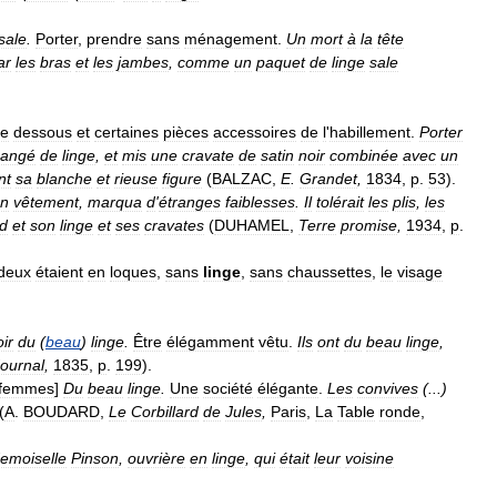
sale
.
Porter
,
prendre
sans
ménagement
.
Un
mort
à
la
tête
ar
les
bras
et
les
jambes
,
comme
un
paquet
de
linge
sale
e
dessous
et
certaines
pièces
accessoires
de
l
'
habillement
.
Porter
hangé
de
linge
,
et
mis
une
cravate
de
satin
noir
combinée
avec
un
nt
sa
blanche
et
rieuse
figure
(
BALZAC
,
E
.
Grandet
,
1834
,
p
.
53
).
on
vêtement
,
marqua
d
'
étranges
faiblesses
.
Il
tolérait
les
plis
,
les
d
et
son
linge
et
ses
cravates
(
DUHAMEL
,
Terre
promise
,
1934
,
p
.
deux
étaient
en
loques
,
sans
linge
,
sans
chaussettes
,
le
visage
ir
du
(
beau
)
linge
.
Être
élégamment
vêtu
.
Ils
ont
du
beau
linge
,
ournal
,
1835
,
p
.
199
).
femmes
]
Du
beau
linge
.
Une
société
élégante
.
Les
convives
(...)
(
A
.
BOUDARD
,
Le
Corbillard
de
Jules
,
Paris
,
La
Table
ronde
,
emoiselle
Pinson
,
ouvrière
en
linge
,
qui
était
leur
voisine