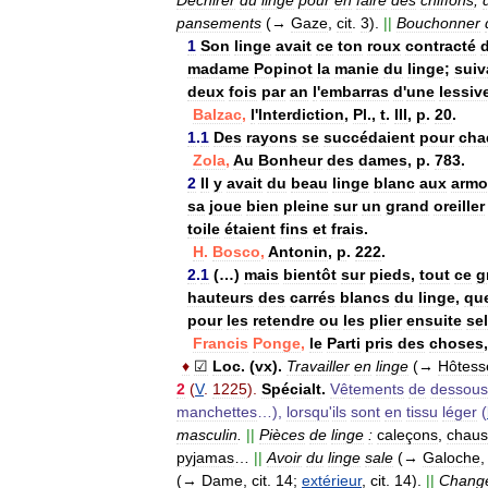
pansements
(→
Gaze
,
cit
.
3
).
||
Bouchonner
1
Son
linge
avait
ce
ton
roux
contracté
madame
Popinot
la
manie
du
linge
;
suiv
deux
fois
par
an
l
'
embarras
d
'
une
lessiv
Balzac
,
l
'
Interdiction
,
Pl
.,
t
.
III
,
p
.
20
.
1
.
1
Des
rayons
se
succédaient
pour
cha
Zola
,
Au
Bonheur
des
dames
,
p
.
783
.
2
Il
y
avait
du
beau
linge
blanc
aux
armo
sa
joue
bien
pleine
sur
un
grand
oreiller
toile
étaient
fins
et
frais
.
H
.
Bosco
,
Antonin
,
p
.
222
.
2
.
1
(…)
mais
bientôt
sur
pieds
,
tout
ce
g
hauteurs
des
carrés
blancs
du
linge
,
qu
pour
les
retendre
ou
les
plier
ensuite
se
Francis
Ponge
,
le
Parti
pris
des
choses
♦
☑
Loc
. (
vx
).
Travailler
en
linge
(→
Hôtess
2
(
V
.
1225
).
Spécialt
.
Vêtements
de
dessous
manchettes
…),
lorsqu
'
ils
sont
en
tissu
léger
(
masculin
.
||
Pièces
de
linge
:
caleçons
,
chaus
pyjamas
…
||
Avoir
du
linge
sale
(→
Galoche
(→
Dame
,
cit
.
14
;
extérieur
,
cit
.
14
).
||
Chang