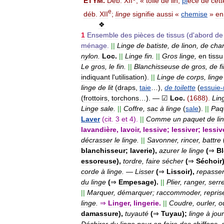
ÉTYM
.
Déb
.
XII
, «
toile
de
lin
;
pi
èce
de
cett
e
déb
.
XII
;
linge
signifie
aussi
«
chemise
»
en
❖
1
Ensemble
des
pièces
de
tissus
(
d
'
abord
de
ménage
.
||
Linge
de
batiste
,
de
linon
,
de
cha
nylon
.
Loc
.
||
Linge
fin
.
||
Gros
linge
,
en
tissu
Le
gros
,
le
fin
.
||
Blanchisseuse
de
gros
,
de
f
indiquant
l
'
utilisation
).
||
Linge
de
corps
,
linge
linge
de
lit
(
draps
,
taie
…),
de
toilette
(
essuie
-
(
frottoirs
,
torchons
…).
—
☑
Loc
.
(
1688
).
Lin
Linge
sale
.
||
Coffre
,
sac
à
linge
(
sale
).
||
Paq
Laver
(
cit
.
3
et
4
).
||
Comme
un
paquet
de
li
lavandière
,
lavoir
,
lessive
;
lessiver
;
lessi
décrasser
le
linge
.
||
Savonner
,
rincer
,
battre
blanchisseur
;
laverie
),
azurer
le
linge
(
⇒
B
essoreuse
),
tordre
,
faire
sécher
(
⇒
Séchoir
corde
à
linge
.
—
Lisser
(
⇒
Lissoir
),
repasse
du
linge
(
⇒
Empesage
).
||
Plier
,
ranger
,
serr
||
Marquer
,
démarquer
;
raccommoder
,
repris
linge
.
⇒
Linger
,
lingerie
.
||
Coudre
,
ourler
,
o
damassure
),
tuyauté
(
⇒
Tuyau
);
linge
à
jou
Déchirer
du
linge
pour
en
faire
des
chiffons
,