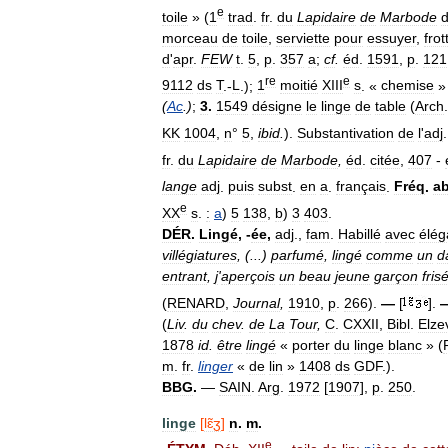
e
toile
» (
1
trad
.
fr
.
du
Lapidaire
de
Marbode
morceau
de
toile
,
serviette
pour
essuyer
,
frot
d
'
apr
.
FEW
t
.
5
,
p
.
357
a
;
cf
.
éd
.
1591
,
p
.
121
re
e
9112
ds
T
.-
L
.);
1
moitié
XIII
s
. «
chemise
» 
(
Ac
.)
;
3
.
1549
désigne
le
linge
de
table
(
Arch
KK
1004
,
n
°
5
,
ibid
.
).
Substantivation
de
l
'
adj
fr
.
du
Lapidaire
de
Marbode
,
éd
.
citée
,
407
-
lange
adj
.
puis
subst
.
en
a
.
français
.
Fréq
.
a
e
XX
s
.
:
a
)
5
138
,
b
)
3
403
.
DÉR
.
Lingé
, -
ée
,
adj
.,
fam
.
Habillé
avec
élég
villégiatures
, (...)
parfumé
,
lingé
comme
un
d
entrant
,
j
'
aperçois
un
beau
jeune
garçon
fris
(
RENARD
,
Journal
,
1910
,
p
.
266
).
—
[
].
(
Liv
.
du
chev
.
de
La
Tour
,
C
.
CXXII
,
Bibl
.
Elze
1878
id
.
être
lingé
«
porter
du
linge
blanc
» (
m
.
fr
.
linger
«
de
lin
»
1408
ds
GDF
.).
BBG
.
—
SAIN
.
Arg
.
1972
[
1907
],
p
.
250
.
linge
[
lɛ̃ʒ
]
n
.
m
.
e