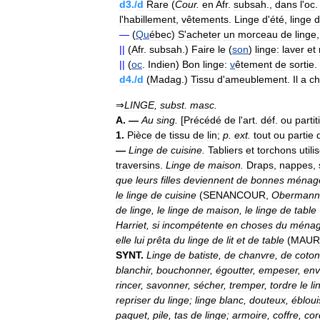
d3
./
d
Rare
(
Cour
.
en
Afr
.
subsah
.,
dans
l
'
oc
l
'
habillement
,
vêtements
.
Linge
d
'
été
,
linge
d
—
(
Qu
ébec
)
S
'
acheter
un
morceau
de
linge
||
(
Afr
.
subsah
.)
Faire
le
(
son
)
linge:
laver
et
||
(
oc
.
Indien
)
Bon
linge:
v
êtement
de
sortie
.
d4
./
d
(
Madag
.)
Tissu
d
'
ameublement
.
Il
a
c
⇒
LINGE
,
subst
.
masc
.
A
. —
Au
sing
.
[
Précédé
de
l
'
art
.
déf
.
ou
partiti
1
.
Pièce
de
tissu
de
lin
;
p
.
ext
.
tout
ou
partie
—
Linge
de
cuisine
.
Tabliers
et
torchons
utili
traversins
.
Linge
de
maison
.
Draps
,
nappes
,
que
leurs
filles
deviennent
de
bonnes
ménag
le
linge
de
cuisine
(
SENANCOUR
,
Obermann
de
linge
,
le
linge
de
maison
,
le
linge
de
table
Harriet
,
si
incompétente
en
choses
du
ména
elle
lui
prêta
du
linge
de
lit
et
de
table
(
MAUR
SYNT
.
Linge
de
batiste
,
de
chanvre
,
de
coton
blanchir
,
bouchonner
,
égoutter
,
empeser
,
env
rincer
,
savonner
,
sécher
,
tremper
,
tordre
le
li
repriser
du
linge
;
linge
blanc
,
douteux
,
ébloui
paquet
,
pile
,
tas
de
linge
;
armoire
,
coffre
,
cor