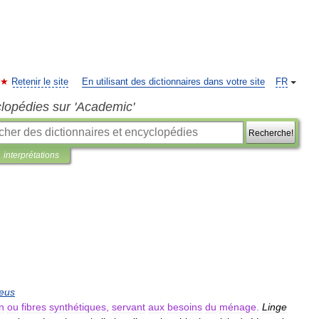
Retenir le site
En utilisant des dictionnaires dans votre site
FR
clopédies sur 'Academic'
Recherche!
interprétations
neus
in
ou
fibres
synthétiques
,
servant
aux
besoins
du
ménage
.
Linge