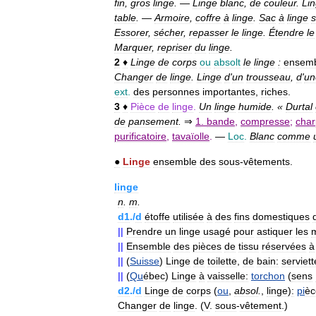
fin
,
gros
linge
.
—
Linge
blanc
,
de
couleur
.
Li
table
.
—
Armoire
,
coffre
à
linge
.
Sac
à
linge
s
Essorer
,
sécher
,
repasser
le
linge
.
Étendre
le
Marquer
,
repriser
du
linge
.
2
♦
Linge
de
corps
ou
absolt
le
linge
:
ensem
Changer
de
linge
.
Linge
d
'
un
trousseau
,
d
'
un
ext
.
des
personnes
importantes
,
riches
.
3
♦
Pièce
de
linge
.
Un
linge
humide
. «
Durtal
de
pansement
.
⇒
1
.
bande
,
compresse
;
char
purificatoire
,
tavaïolle
.
—
Loc
.
Blanc
comme
●
Linge
ensemble
des
sous
-
vêtements
.
linge
n
.
m
.
d1
./
d
étoffe
utilisée
à
des
fins
domestiques
||
Prendre
un
linge
usagé
pour
astiquer
les
||
Ensemble
des
pièces
de
tissu
réservées
à
||
(
Suisse
)
Linge
de
toilette
,
de
bain:
serviett
||
(
Qu
ébec
)
Linge
à
vaisselle:
torchon
(
sens
d2
./
d
Linge
de
corps
(
ou
,
absol
.
,
linge
)
:
pi
èc
Changer
de
linge
. (
V
.
sous
-
vêtement
.)