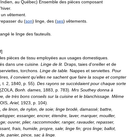
.
Indien
,
au
Québec
)
Ensemble
des
pièces
composant
'
hiver
.
,
un
vêtement
.
repasser
du
(
son
)
linge
,
des
(
ses
)
vêtements
.
hangé
le
linge
des
fauteuils
.
f
]
des
pièces
de
tissu
employées
aux
usages
domestiques
.
sés
dans
une
cuisine
.
Linge
de
lit
.
Draps
,
taies
d
'
oreiller
et
de
serviettes
,
torchons
.
Linge
de
table
.
Nappes
et
serviettes
.
Pour
ères
,
il
convient
qu
'
elles
ne
sachent
que
faire
la
soupe
et
compter
,
t
.
2
,
1840
,
p
.
55
).
Des
rayons
se
succédaient
pour
chaque
sorte
(
ZOLA
,
Bonh
.
dames
,
1883
,
p
.
783
).
Mrs
Southey
donna
à
ge
,
de
très
bons
conseils
sur
la
cuisine
et
le
blanchissage
.
Même
OIS
,
Ariel
,
1923
,
p
.
104
).
,
de
linon
,
de
nylon
,
de
soie
;
linge
brodé
,
damassé
;
battre
,
elopper
,
essanger
,
encrer
,
étendre
,
laver
,
marquer
,
mouiller
,
nge
;
ouvrer
,
plier
,
raccommoder
,
ranger
,
ravauder
,
repasser
,
ssant
,
frais
,
humide
,
propre
,
sale
;
linge
fin
;
gros
linge
;
ballot
,
de
,
panier
,
pince
,
sac
à
linge
.