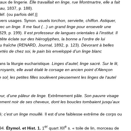
vaux
de
lingerie
.
Elle
travaillait
en
linge
,
rue
Montmartre
,
elle
a
fait
eau
,
1837
,
p
.
188
).
déf
. (
ou
parfois
déf
.)]
vers
usages
.
Synon
.
usuels
torchon
,
serviette
,
chiffon
.
Astiquer
,
vec
un
linge
.
Il
me
faut
(...)
un
grand
linge
pour
ensevelir
une
829
,
p
.
199
).
Il
est
professeur
de
langues
orientales
à
l
'
institut
.
Il
tête
éclate
sur
des
hiéroglyphes
,
la
bonne
a
l
'
ordre
de
lui
u
fraîche
(
RENARD
,
Journal
,
1892
,
p
.
123
).
Dévorant
à
belles
rtés
de
chez
soi
,
le
pain
bis
enveloppé
d
'
un
linge
blanc
ans
la
liturgie
eucharistique
.
Linges
d
'
autel
;
linge
sacré
.
Sur
le
lit
,
croyants
,
elle
avait
étalé
le
corsage
en
ancien
point
d
'
Alençon
e
sol
;
les
petites
filles
soulèvent
pieusement
les
linges
de
l
'
autel
eur
,
d
'
une
pâleur
de
linge
.
Extrêmement
pâle
.
Son
pauvre
visage
lement
noir
de
ses
cheveux
,
dont
les
boucles
tombaient
jusqu
'
aux
é
;
c
'
est
un
linge
mouillé
.
Il
est
d
'
une
faiblesse
extrême
de
corps
ou
er
e
94
.
Étymol
.
et
Hist
.
1
.
1
quart
XII
s
. «
toile
de
lin
,
morceau
de