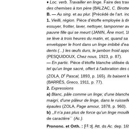
♦
Loc
.
verb
.
Travailler
en
linge
.
Faire
des
tra
des
chemises
à
ton
père
(
BALZAC
,
C
.
Birott
B
. —
Au
sing
.
et
au
plur
.
[
Précédé
de
l
'
art
.
in
1
.
Vieilli
,
région
.
Pièce
d
'
étoffe
employée
à
di
essuyer
,
frotter
,
laver
,
nettoyer
,
tamponner
a
pauvre
fille
qui
se
meurt
(
JANIN
,
Âne
mort
,
1
se
lève
à
trois
heures
du
matin
,
et
,
quand
sa
envelopper
le
front
dans
un
linge
imbibé
d
'
ea
dents
(...)
les
œufs
durs
,
le
jambon
froid
appo
(
PESQUIDOUX
,
Chez
nous
,
1923
,
p
.
87
).
—
En
partic
.
Pièce
d
'
étoffe
blanche
utilisée
d
tel
qu
'
un
linge
sacré
,
offert
à
l
'
adoration
des
r
(
ZOLA
,
D
Pascal
,
1893
,
p
.
165
).
Ils
baisent
l
(
BARRÈS
,
Greco
,
1911
,
p
.
77
).
2
.
Expressions
a
)
Blanc
,
pâle
comme
un
linge
;
d
'
une
blanch
maigri
,
d
'
une
pâleur
de
linge
,
dans
le
ruissel
épaules
(
ZOLA
,
Page
amour
,
1878
,
p
.
960
).
b
)
,,
Il
n
'
a
pas
plus
de
force
qu
'
un
linge
mouill
de
caractère
``
(
Ac
.
).
Prononc
.
et
Orth
.
:
[
].
Att
.
ds
Ac
.
dep
.
16