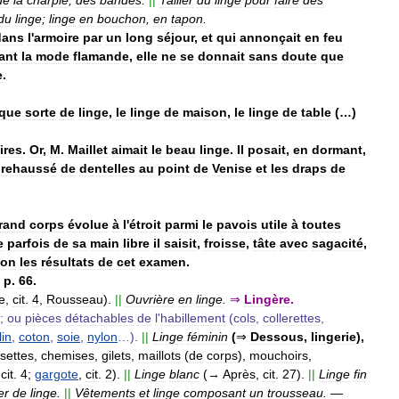
du
linge
;
linge
en
bouchon
,
en
tapon
.
dans
l
'
armoire
par
un
long
séjour
,
et
qui
annonçait
en
feu
ant
la
mode
flamande
,
elle
ne
se
donnait
sans
doute
que
e
.
que
sorte
de
linge
,
le
linge
de
maison
,
le
linge
de
table
(…)
ires
.
Or
,
M
.
Maillet
aimait
le
beau
linge
.
Il
posait
,
en
dormant
,
rehaussé
de
dentelles
au
point
de
Venise
et
les
draps
de
rand
corps
évolue
à
l
'
étroit
parmi
le
pavois
utile
à
toutes
e
parfois
de
sa
main
libre
il
saisit
,
froisse
,
tâte
avec
sagacité
,
lon
les
résultats
de
cet
examen
.
,
p
.
66
.
e
,
cit
.
4
,
Rousseau
).
||
Ouvrière
en
linge
.
⇒
Lingère
.
;
ou
pièces
détachables
de
l
'
habillement
(
cols
,
collerettes
,
lin
,
coton
,
soie
,
nylon
…).
||
Linge
féminin
(
⇒
Dessous
,
lingerie
),
settes
,
chemises
,
gilets
,
maillots
(
de
corps
),
mouchoirs
,
,
cit
.
4
;
gargote
,
cit
.
2
).
||
Linge
blanc
(→
Après
,
cit
.
27
).
||
Linge
fin
er
de
linge
.
||
Vêtements
et
linge
composant
un
trousseau
.
—