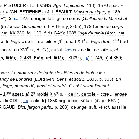
ds
P
.
STUDER
et
J
.
EVANS
,
Agn
.
Lapidaries
,
418
);
1570
spéc
. «
ter
» (
CH
.
ESTIENNE
et
J
.
LIÉBAULT
,
Maison
rustique
,
p
.
189
v
°);
2
.
ca
1225
désigne
le
linge
de
corps
(
Guillaume
le
Maréchal
,
(
Enfances
Guillaume
,
éd
.
P
.
Henry
,
2455
);
1798
linge
de
corps
.
nat
.
KK
286
,
fol
.
130
v
°
ds
GAY
);
1688
linge
de
table
(
Arch
.
nat
.
er
e
re
.
a
.
fr
.
linge
«
de
lin
,
de
toile
» (
1
quart
XII
s
.
linge
drap
,
1
trad
.
e
encore
au
XVI
s
.,
HUG
.),
du
lat
.
lineus
«
de
lin
,
de
toile
»;
cf
.
e
bs
.
littér
.
:
2
489
.
Fréq
.
rel
.
littér
.
:
XIX
s
.
:
a
)
1
749
,
b
)
4
850
;
ance
.
Le
monsieur
de
toutes
les
fêtes
et
de
toutes
les
andy
de
Londres
(
LORRAIN
,
Sens
.
et
souv
.,
1895
,
p
.
305
).
En
é
,
lingé
,
pommadé
,
peint
et
poudré
.
C
'
est
Lucien
Daudet
res
e
e
—
1
attest
.
a
)
2
moitié
XIV
s
. «
de
lin
,
de
toile
»
cote
...
lingee
v
.
ds
GDF
.),
ex
.
isolé
,
b
)
1850
arg
. «
bien
vêtu
» (
d
'
apr
.
ESN
.),
RIGAUD
,
Dict
.
jargon
paris
.,
p
.
203
);
de
linge
,
suff
.
-
é
(
cf
.
aussi
le