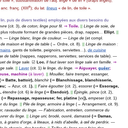
e
toile
»;
substantivation
de
l
'
adj
.
linge
«
de
lin
»
(
draps
linges
),
e
anc
.
franç
. (
XIII
);
du
lat
.
lineus
«
de
lin
,
de
toile
».
lin
,
puis
de
divers
textiles
)
employées
aux
divers
besoins
du
nvre
(
cit
.
3
),
de
coton
;
linge
pour
fil
.
⇒
Toile
.
||
Linge
de
soie
,
de
plus
robuste
formant
de
grandes
pièces
,
drap
,
nappes
…
Ellipt
.
||
in
.
—
Linge
blanc
,
linge
de
couleur
.
—
Linge
de
(
et
compl
.
de
maison
et
linge
de
table
(→
Ordre
,
cit
.
8
).
||
Linge
de
maison
:
mains
,
gants
de
toilette
,
peignoirs
,
serviettes
…),
de
cuisine
ge
de
table
(
nappes
,
napperons
,
serviettes
;
services
de
table
).
—
uet
de
linge
sale
.
☑
Loc
.
Il
faut
laver
son
linge
sale
en
famille
.
⇒
nge
sale
.
||
Laver
(
cit
.
1
)
le
linge
,
du
linge
.
⇒
Aiguayer
,
guéer
;
veuse
,
machine
(
à
laver
).
||
Mouiller
,
faire
tremper
,
essanger
,
(
⇒
Batte
,
battoir
),
blanchir
(
⇒
Blanchissage
,
blanchisserie
,
leu
;
→
Azur
,
cit
.
1
).
||
Faire
égoutter
(
cit
.
2
),
essorer
(
⇒
Essorage
,
),
étendre
(
cit
.
6
)
le
linge
(
⇒
Étendoir
).
||
Épingle
,
pince
(
cit
.
2
),
r
(
⇒
Repassage
,
repasseuse
;
fer
,
platine
[
vx
]
),
empeser
(
cit
.
1
)
er
du
linge
.
||
Pile
de
linge
;
armoire
à
linge
(→
Arrangement
,
cit
.
9
).
er
,
ravauder
du
linge
.
—
Fabrication
,
entretien
,
commerce
du
uvrer
du
linge
.
||
Linge
uni
;
brodé
,
ouvré
,
damassé
(
⇒
Damas
,
rs
,
à
grains
d
'
orge
,
à
liteaux
,
à
nids
d
'
abeille
,
à
œil
de
perdrix
.
—
de
la
charpie
,
des
bandes
.
||
Tailler
du
linge
pour
faire
des