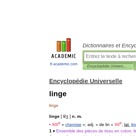
Dictionnaires et Ency
fr-academic.com
Encyclopédie Universelle
Encyclopédie Universelle
linge
linge
linge
[
lɛ̃ʒ
]
n
.
m
.
e
e
•
XIII
«
chemise
»;
adj
. «
de
lin
»
XII
;
lat
.
li
1
♦
Ensemble
des
pièces
de
tissu
en
coton
,
l