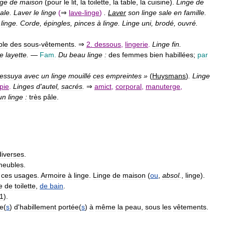
nge
de
maison
(
pour
le
lit
,
la
toilette
,
la
table
,
la
cuisine
).
Linge
de
ale
.
Laver
le
linge
(
⇒
lave
-
linge
)
.
Laver
son
linge
sale
en
famille
.
linge
.
Corde
,
épingles
,
pinces
à
linge
.
Linge
uni
,
brodé
,
ouvré
.
ble
des
sous
-
vêtements
. ⇒
2
.
dessous
,
lingerie
.
Linge
fin
.
e
layette
.
—
Fam
.
Du
beau
linge
:
des
femmes
bien
habillées
;
par
essuya
avec
un
linge
mouillé
ces
empreintes
»
(
Huysmans
)
.
Linge
pie
.
Linges
d
'
autel
,
sacrés
.
⇒
amict
,
corporal
,
manuterge
,
un
linge
:
très
pâle
.
diverses
.
meubles
.
ces
usages
.
Armoire
à
linge
.
Linge
de
maison
(
ou
,
absol
.
,
linge
).
e
de
toilette
,
de
bain
.
1
).
e
(
s
)
d
'
habillement
portée
(
s
)
à
même
la
peau
,
sous
les
vêtements
.